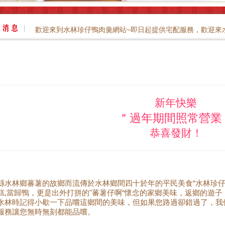
歡迎來到水林珍仔鴨肉羹網站~即日起提供宅配服務，歡迎來
新年快樂
＂過年期間照常營業
恭喜發財！
縣水林鄉蕃薯的故鄉而流傳於水林鄉間四十於年的平民美食“水林珍仔
糕,當歸鴨，更是出外打拼的"蕃薯仔啊“懷念的家鄉美味，返鄉的遊
水林時記得小歇一下品嚐這鄉間的美味，但如果您路過卻錯過了，我
服務讓您無時無刻都能品嚐。