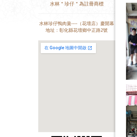
水林＂珍仔＂為註冊商標
水林珍仔鴨肉羹----（花壇店）慶開幕
地址：彰化縣花壇鄉中正路2號