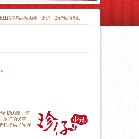
水林珍仔品嘗鴨肉羹、米糕、當歸鴨的美味
＂
“的鴨肉羹，筒
子，旅行的過客，
們也提供了宅配