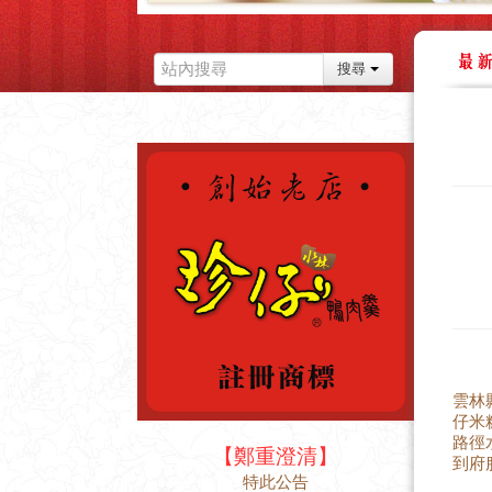
搜尋範圍，下拉選單
搜尋
雲林
仔米
路徑
【鄭重澄清】
到府
特此公告